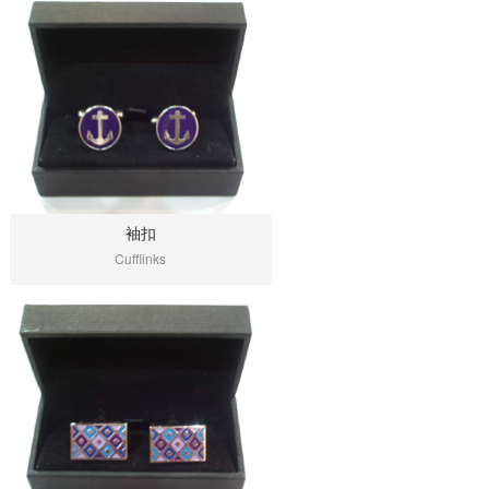
袖扣
Cufflinks