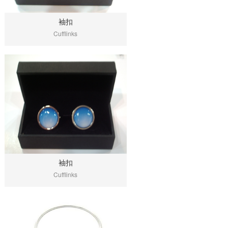
袖扣
Cufflinks
袖扣
Cufflinks