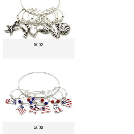
5002
5003