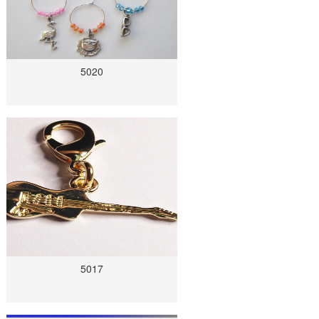
5020
5017