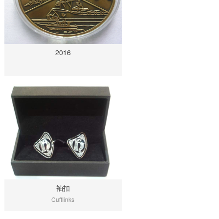
2016
袖扣
Cufflinks